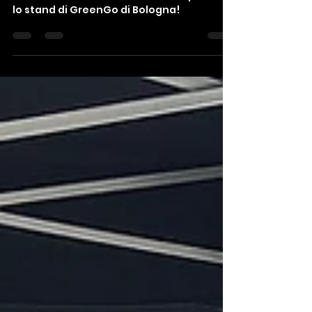
Bologna!
ZOIX Bikes sarà ospite a Ruotando a
Cesena il 23 e 24 novembre 2024 presso
lo stand di GreenGo di Bologna!